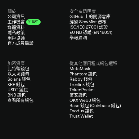
關於
安全 & 透明度
公司資訊
GitHub 上的開源倉庫
經過 SlowMist 審核
工作機會
招募中
ISO/IEC 27001 認證
媒體資料
EU NB 認證 (EN 18031)
隱私政策
舉報漏洞
用戶協議
官方成員驗證
加密資產
從其他應用程式錢包遷移
比特幣錢包
MetaMask
以太坊錢包
Phantom 錢包
Solana 錢包
Rabby 錢包
XRP 錢包
Tronlink 錢包
USDT 錢包
TokenPocket
BNB 錢包
幣安錢包
查看所有錢包
OKX Web3 錢包
Base 錢包 (Coinbase 錢包)
Exodus 錢包
Trust Wallet