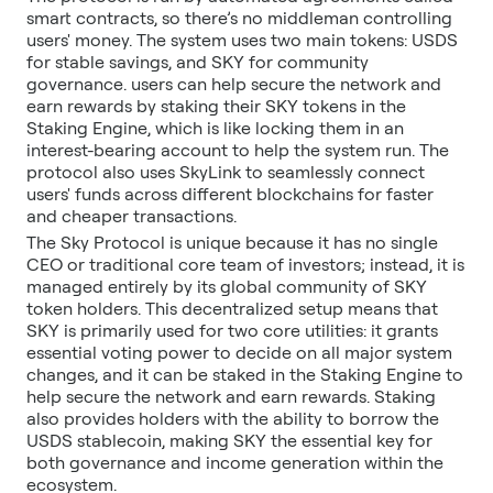
smart contracts, so there’s no middleman controlling
users' money. The system uses two main tokens: USDS
for stable savings, and SKY for community
governance. users can help secure the network and
earn rewards by staking their SKY tokens in the
Staking Engine, which is like locking them in an
interest-bearing account to help the system run. The
protocol also uses SkyLink to seamlessly connect
users' funds across different blockchains for faster
and cheaper transactions.
The Sky Protocol is unique because it has no single
CEO or traditional core team of investors; instead, it is
managed entirely by its global community of SKY
token holders. This decentralized setup means that
SKY is primarily used for two core utilities: it grants
essential voting power to decide on all major system
changes, and it can be staked in the Staking Engine to
help secure the network and earn rewards. Staking
also provides holders with the ability to borrow the
USDS stablecoin, making SKY the essential key for
both governance and income generation within the
ecosystem.