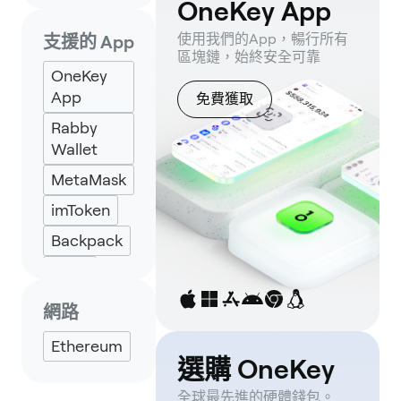
OneKey App
使用我們的App，暢行所有
支援的 App
區塊鏈，始終安全可靠
OneKey
App
免費獲取
Rabby
Wallet
MetaMask
imToken
Backpack
Keplr
Eternl
網路
Ethereum
選購 OneKey
全球最先進的硬體錢包。