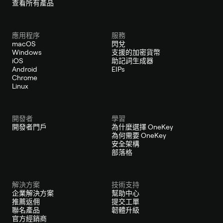
查看所有產品
應用程序
服務
macOS
閃兌
Windows
支援的加密貨幣
iOS
助記詞生成器
Android
EIPs
Chrome
Linux
開發者
學習
開發者門戶
為什麼選擇 OneKey
為何需要 OneKey
安全架構
部落格
解決方案
技術支持
企業解決方案
幫助中心
推薦返佣
提交工單
聯名產品
韌體升級
官方經銷商