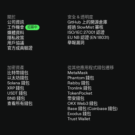
關於
安全 & 透明度
公司資訊
GitHub 上的開源倉庫
經過 SlowMist 審核
工作機會
招募中
ISO/IEC 27001 認證
媒體資料
EU NB 認證 (EN 18031)
隱私政策
舉報漏洞
用戶協議
官方成員驗證
加密資產
從其他應用程式錢包遷移
比特幣錢包
MetaMask
以太坊錢包
Phantom 錢包
Solana 錢包
Rabby 錢包
XRP 錢包
Tronlink 錢包
USDT 錢包
TokenPocket
BNB 錢包
幣安錢包
查看所有錢包
OKX Web3 錢包
Base 錢包 (Coinbase 錢包)
Exodus 錢包
Trust Wallet