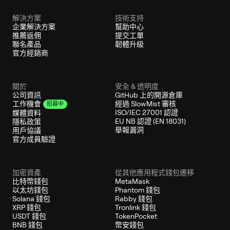
解決方案
技術支持
企業解決方案
幫助中心
推薦返佣
提交工單
聯名產品
韌體升級
官方經銷商
關於
安全 & 透明度
公司資訊
GitHub 上的開源倉庫
經過 SlowMist 審核
工作機會
招募中
ISO/IEC 27001 認證
媒體資料
EU NB 認證 (EN 18031)
隱私政策
舉報漏洞
用戶協議
官方成員驗證
加密資產
從其他應用程式錢包遷移
比特幣錢包
MetaMask
以太坊錢包
Phantom 錢包
Solana 錢包
Rabby 錢包
XRP 錢包
Tronlink 錢包
USDT 錢包
TokenPocket
BNB 錢包
幣安錢包