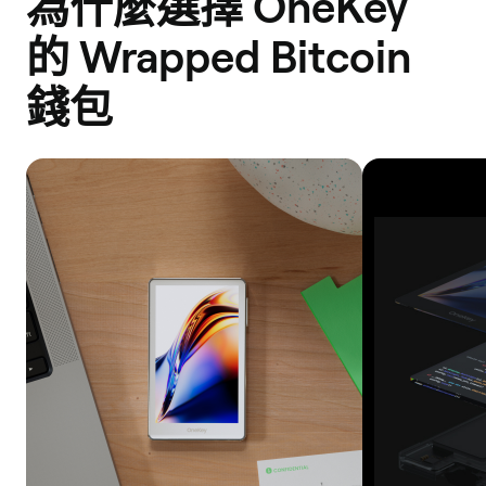
為什麼選擇 OneKey
Bob
的 Wrapped Bitcoin
Network
Solana
錢包
Base
Optimism