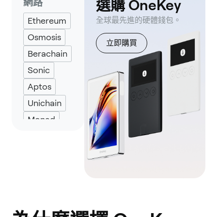
選購 OneKey
網路
Petra
Wallet
Ethereum
全球最先進的硬體錢包。
Solflare
Osmosis
立即購買
Backpack
Berachain
Keplr
Sonic
Eternl
Aptos
UniSat
Unichain
Monad
Avalanche
BNB
Smart
Chain
Sui
TRON