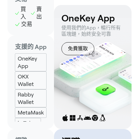
買
賣
OneKey App
入
出
交易
使用我們的App，暢行所有
區塊鏈，始終安全可靠
支援的 App
免費獲取
OneKey
App
OKX
Wallet
Rabby
Wallet
MetaMask
imToken
Specter