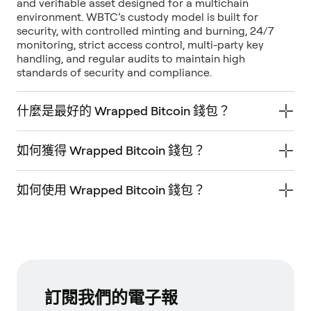
and verifiable asset designed for a multichain
environment. WBTC’s custody model is built for
security, with controlled minting and burning, 24/7
monitoring, strict access control, multi-party key
handling, and regular audits to maintain high
standards of security and compliance.
什麼是最好的 Wrapped Bitcoin 錢包？
如何獲得 Wrapped Bitcoin 錢包？
如何使用 Wrapped Bitcoin 錢包？
訂閱我們的電子報