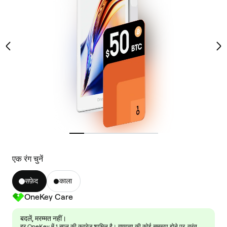
एक रंग चुनें
सफ़ेद
काला
OneKey Care
बदलें, मरम्मत नहीं।
हर OneKey में 1 साल की कवरेज शामिल है। गुणवत्ता की कोई समस्या होने पर, तुरंत