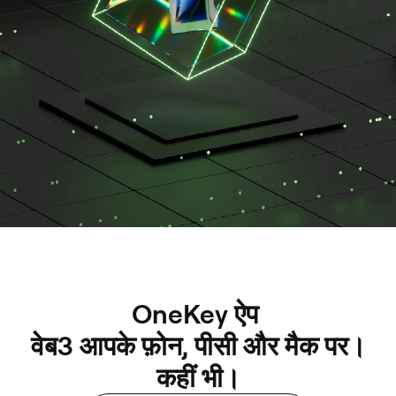
OneKey ऐप 

ONEKEY
APP
 वेब3 आपके फ़ोन, पीसी और मैक पर। 
कहीं भी।