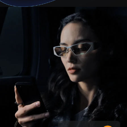
सहज
अनुभव