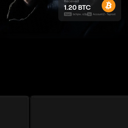
Received
1.20 BTC
from
bc1qrw...rz3p
to
Account 2 - Taproot