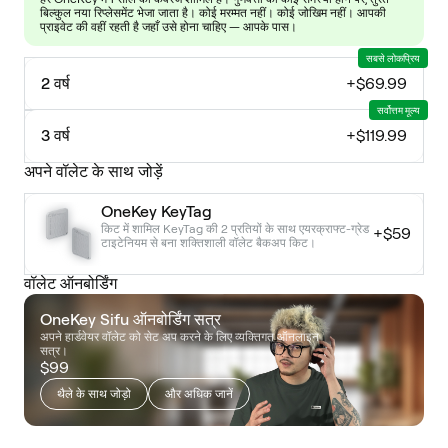
बिल्कुल नया रिप्लेसमेंट भेजा जाता है। कोई मरम्मत नहीं। कोई जोखिम नहीं। आपकी
प्राइवेट की वहीं रहती है जहाँ उसे होना चाहिए — आपके पास।
सबसे लोकप्रिय
2 वर्ष
+
$69.99
सर्वोत्तम मूल्य
3 वर्ष
+
$119.99
अपने वॉलेट के साथ जोड़ें
OneKey KeyTag
किट में शामिल KeyTag की 2 प्रतियों के साथ एयरक्राफ्ट-ग्रेड
+
$59
टाइटेनियम से बना शक्तिशाली वॉलेट बैकअप किट।
वॉलेट ऑनबोर्डिंग
OneKey Sifu ऑनबोर्डिंग सत्र
अपने हार्डवेयर वॉलेट को सेट अप करने के लिए व्यक्तिगत ऑनलाइन
सत्र।
$99
थैले के साथ जोड़ो
और अधिक जानें