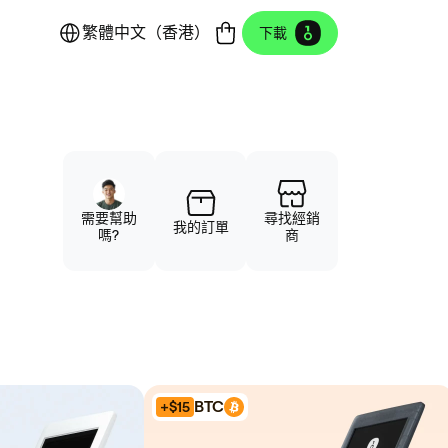
繁體中文（香港）
下載
需要幫助
尋找經銷
我的訂單
嗎?
商
BTC
+$15