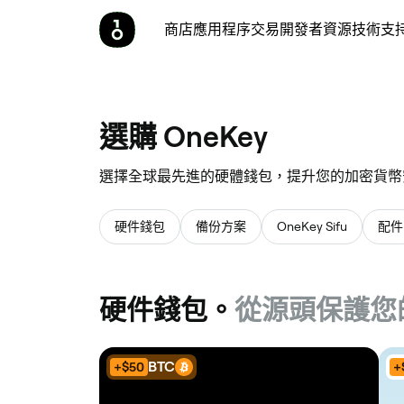
商店
應用程序
交易
開發者
資源
技術支
選
選購 OneKey
購
選擇全球最先進的硬體錢包，提升您的加密貨幣
OneKey
硬件錢包
備份方案
OneKey Sifu
配件
硬件錢包。
從源頭保護您
BTC
+$50
+