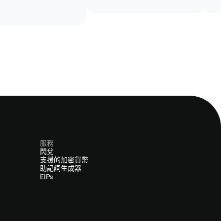
援。
服務
閃兌
支援的加密貨幣
助記詞生成器
EIPs