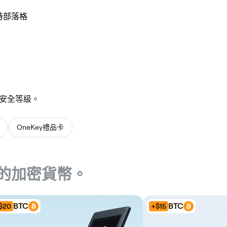
持
部落格
安全等級。
OneKey禮品卡
的加密貨幣。
BTC
BTC
$20
+$15