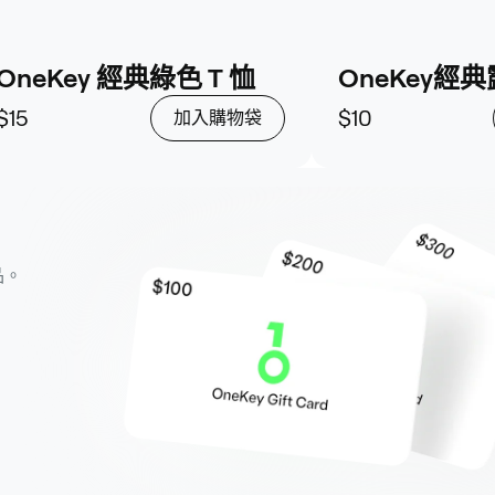
OneKey 經典綠色 T 恤
OneKey經
$15
$10
加入購物袋
品。