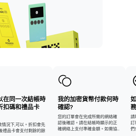
以在同一次結帳時
我的加密貨幣付款何時
折扣碼和禮品卡
確認?
務
您的訂單會在完成所需的網絡確
請
認後確認。請在結帳時顯示的正
訂
數情況下,可以。折扣會先
確網絡上支付準確金額。如需協
們
然後禮品卡會支付剩餘的餘
助,請提供交易哈希值聯絡客戶支