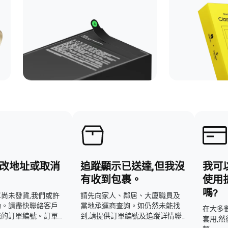
改地址或取消
追蹤顯示已送達,但我沒
我可
有收到包裹。
使用
嗎?
尚未發貨,我們或許
請先向家人、鄰居、大廈職員及
助。請盡快聯絡客戶
當地承運商查詢。如仍然未能找
在大多
您的訂單編號。訂單
到,請提供訂單編號及追蹤詳情聯
套用,
無法進行更改。
絡支援團隊。